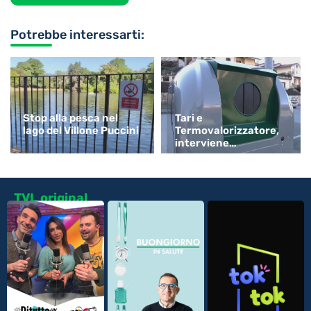
Potrebbe interessarti:
Stop alla pesca nel
Tari e
lago del Villone Puccini
Termovalorizzatore,
interviene
Confartigianato
TVL original