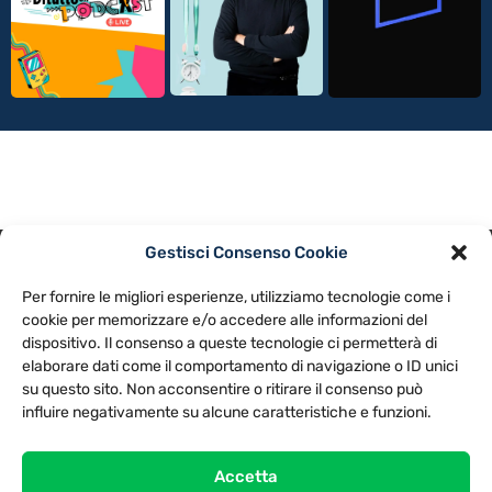
Gestisci Consenso Cookie
PRIVACY POLICY
COOKIE POLICY
Per fornire le migliori esperienze, utilizziamo tecnologie come i
NOTE LEGALI
CONTATTACI
PREFERENZE
cookie per memorizzare e/o accedere alle informazioni del
dispositivo. Il consenso a queste tecnologie ci permetterà di
elaborare dati come il comportamento di navigazione o ID unici
TV LIBERA S.P.A.
Via Monteleonese 95/21 – 51100 Pistoia (PT)
su questo sito. Non acconsentire o ritirare il consenso può
Tel. 0573.9136 / Fax 0573.913615
influire negativamente su alcune caratteristiche e funzioni.
Accetta