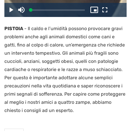
il
Caricato
:
Play
Disattiva
Picture-
Schermo
2.97%
l’audio
in-
intero
Picture
PISTOIA
-
Il caldo e l’umidità possono provocare gravi
video
problemi anche agli animali domestici come cani e
gatti, fino al colpo di calore, un’emergenza che richiede
un intervento tempestivo. Gli animali più fragili sono
cuccioli, anziani, soggetti obesi, quelli con patologie
cardiache o respiratorie e le razze a muso schiacciato.
Per questo è importante adottare alcune semplici
precauzioni nella vita quotidiana e saper riconoscere i
primi segnali di sofferenza. Per capire come proteggere
al meglio i nostri amici a quattro zampe, abbiamo
chiesto i consigli ad un esperto.