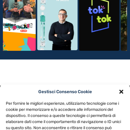
Gestisci Consenso Cookie
PRIVACY POLICY
COOKIE POLICY
Per fornire le migliori esperienze, utilizziamo tecnologie come i
NOTE LEGALI
CONTATTACI
PREFERENZE
cookie per memorizzare e/o accedere alle informazioni del
dispositivo. Il consenso a queste tecnologie ci permetterà di
elaborare dati come il comportamento di navigazione o ID unici
TV LIBERA S.P.A.
Via Monteleonese 95/21 – 51100 Pistoia (PT)
su questo sito. Non acconsentire o ritirare il consenso può