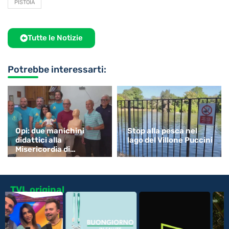
PISTOIA
Tutte le Notizie
Potrebbe interessarti:
Opi: due manichini
Stop alla pesca nel
didattici alla
lago del Villone Puccini
Misericordia di
Monsummano
TVL original