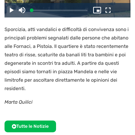
il
Caricato
:
Play
Disattiva
Picture-
Schermo
3.11%
l’audio
in-
intero
Picture
Sporcizia, atti vandalici e difficoltà di convivenza sono i
video
principali problemi segnalati dalle persone che abitano
alle Fornaci, a Pistoia. Il quartiere è stato recentemente
teatro di risse, scaturite da banali liti tra bambini e poi
degenerate in scontri tra adulti. A partire da questi
episodi siamo tornati in piazza Mandela e nelle vie
limitrofe per ascoltare direttamente le opinioni dei
residenti.
Marta Quilici
Tutte le Notizie