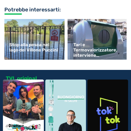
Potrebbe interessarti:
Stop alla pesca nel
Tari e
lago del Villone Puccini
Termovalorizzatore,
interviene
Confartigianato
TVL original