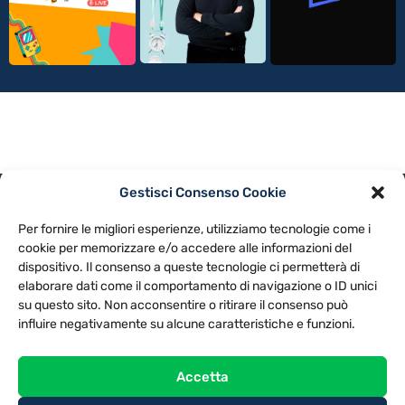
Gestisci Consenso Cookie
PRIVACY POLICY
COOKIE POLICY
Per fornire le migliori esperienze, utilizziamo tecnologie come i
NOTE LEGALI
CONTATTACI
PREFERENZE
cookie per memorizzare e/o accedere alle informazioni del
dispositivo. Il consenso a queste tecnologie ci permetterà di
elaborare dati come il comportamento di navigazione o ID unici
TV LIBERA S.P.A.
Via Monteleonese 95/21 – 51100 Pistoia (PT)
su questo sito. Non acconsentire o ritirare il consenso può
Tel. 0573.9136 / Fax 0573.913615
influire negativamente su alcune caratteristiche e funzioni.
Accetta