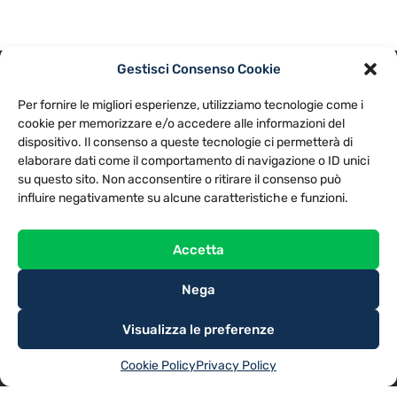
Gestisci Consenso Cookie
PRIVACY POLICY
COOKIE POLICY
Per fornire le migliori esperienze, utilizziamo tecnologie come i
NOTE LEGALI
CONTATTACI
PREFERENZE
cookie per memorizzare e/o accedere alle informazioni del
dispositivo. Il consenso a queste tecnologie ci permetterà di
elaborare dati come il comportamento di navigazione o ID unici
TV LIBERA S.P.A.
Via Monteleonese 95/21 – 51100 Pistoia (PT)
su questo sito. Non acconsentire o ritirare il consenso può
Tel. 0573.9136 / Fax 0573.913615
influire negativamente su alcune caratteristiche e funzioni.
Accetta
Nega
Visualizza le preferenze
Cookie Policy
Privacy Policy