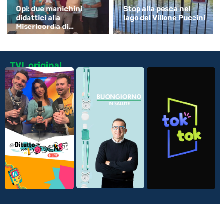
Opi: due manichini
Stop alla pesca nel
didattici alla
lago del Villone Puccini
Misericordia di
Monsummano
TVL original