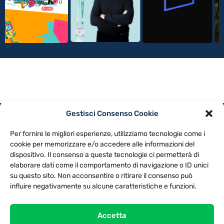
Gestisci Consenso Cookie
PRIVACY POLICY
COOKIE POLICY
Per fornire le migliori esperienze, utilizziamo tecnologie come i
NOTE LEGALI
CONTATTACI
PREFERENZE
cookie per memorizzare e/o accedere alle informazioni del
dispositivo. Il consenso a queste tecnologie ci permetterà di
elaborare dati come il comportamento di navigazione o ID unici
TV LIBERA S.P.A.
Via Monteleonese 95/21 – 51100 Pistoia (PT)
su questo sito. Non acconsentire o ritirare il consenso può
Tel. 0573.9136 / Fax 0573.913615
influire negativamente su alcune caratteristiche e funzioni.
Accetta