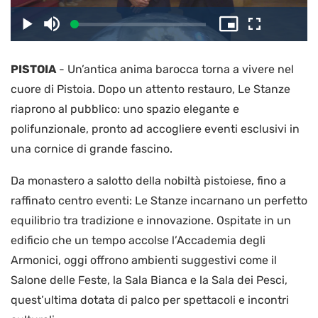
il
Caricato
:
Play
Disattiva
Picture-
Schermo
2.82%
l’audio
in-
intero
Picture
PISTOIA
-
Un’antica anima barocca torna a vivere nel
video
cuore di Pistoia. Dopo un attento restauro, Le Stanze
riaprono al pubblico: uno spazio elegante e
polifunzionale, pronto ad accogliere eventi esclusivi in
una cornice di grande fascino.
Da monastero a salotto della nobiltà pistoiese, fino a
raffinato centro eventi: Le Stanze incarnano un perfetto
equilibrio tra tradizione e innovazione. Ospitate in un
edificio che un tempo accolse l’Accademia degli
Armonici, oggi offrono ambienti suggestivi come il
Salone delle Feste, la Sala Bianca e la Sala dei Pesci,
quest’ultima dotata di palco per spettacoli e incontri