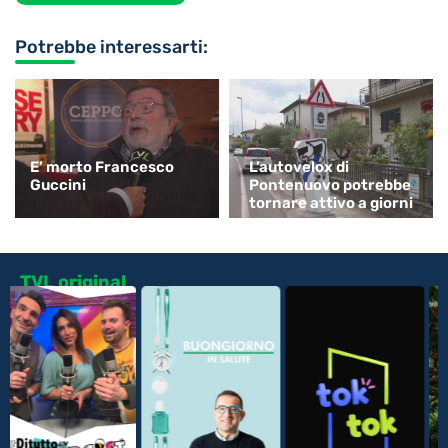
Potrebbe interessarti:
E’ morto Francesco
L’autovelox di
Guccini
Pontenuovo potrebbe
tornare attivo a giorni
TVL original