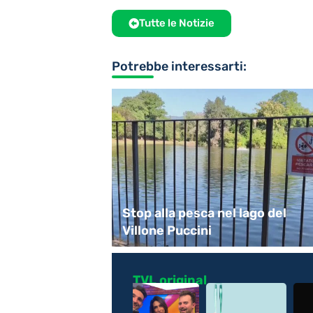
Tutte le Notizie
Potrebbe interessarti:
dattici alla
Stop alla pesca nel lago del
onsummano
Villone Puccini
TVL original