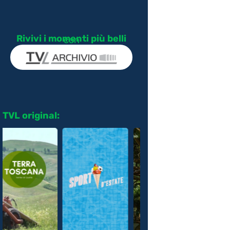
Rivivi i momenti più belli
con
TVL original: