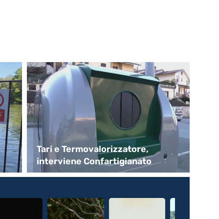
Tari e Termovalorizzatore,
A 
interviene Confartigianato