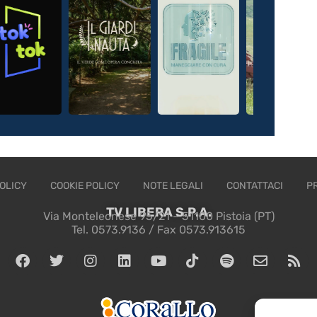
OLICY
COOKIE POLICY
NOTE LEGALI
CONTATTACI
P
TV LIBERA S.P.A.
Via Monteleonese 95/21 – 51100 Pistoia (PT)
Tel. 0573.9136 / Fax 0573.913615