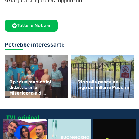
se la gara si rigiocherà oppure no.
Tutte le Notizie
Potrebbe interessarti:
Opi: due manichini
Stop alla pesca nel
didattici alla
lago del Villone Puccini
Misericordia di
Monsummano
TVL original