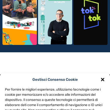
Gestisci Consenso Cookie
PRIVACY POLICY
COOKIE POLICY
Per fornire le migliori esperienze, utilizziamo tecnologie come i
NOTE LEGALI
CONTATTACI
PREFERENZE
cookie per memorizzare e/o accedere alle informazioni del
dispositivo. Il consenso a queste tecnologie ci permetterà di
elaborare dati come il comportamento di navigazione o ID unici
TV LIBERA S.P.A.
Via Monteleonese 95/21 – 51100 Pistoia (PT)