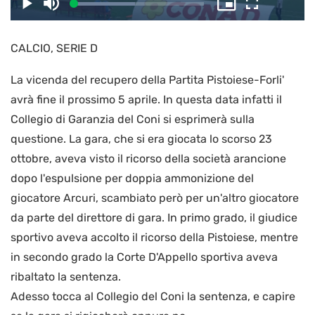
il
Caricato
:
Play
Disattiva
Picture-
Schermo
47.17%
l’audio
in-
intero
Picture
CALCIO, SERIE D
video
La vicenda del recupero della Partita Pistoiese-Forli'
avrà fine il prossimo 5 aprile. In questa data infatti il
Collegio di Garanzia del Coni si esprimerà sulla
questione. La gara, che si era giocata lo scorso 23
ottobre, aveva visto il ricorso della società arancione
dopo l'espulsione per doppia ammonizione del
giocatore Arcuri, scambiato però per un'altro giocatore
da parte del direttore di gara. In primo grado, il giudice
sportivo aveva accolto il ricorso della Pistoiese, mentre
in secondo grado la Corte D'Appello sportiva aveva
ribaltato la sentenza.
Adesso tocca al Collegio del Coni la sentenza, e capire