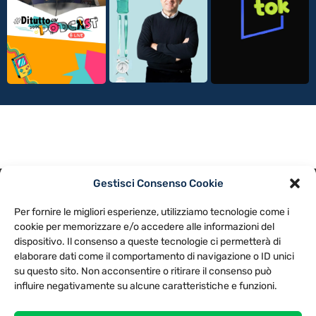
Gestisci Consenso Cookie
PRIVACY POLICY
COOKIE POLICY
Per fornire le migliori esperienze, utilizziamo tecnologie come i
NOTE LEGALI
CONTATTACI
PREFERENZE
cookie per memorizzare e/o accedere alle informazioni del
dispositivo. Il consenso a queste tecnologie ci permetterà di
elaborare dati come il comportamento di navigazione o ID unici
TV LIBERA S.P.A.
Via Monteleonese 95/21 – 51100 Pistoia (PT)
su questo sito. Non acconsentire o ritirare il consenso può
Tel. 0573.9136 / Fax 0573.913615
influire negativamente su alcune caratteristiche e funzioni.