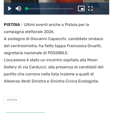
il
Caricato
:
Play
Disattiva
Picture-
Schermo
3.90%
l’audio
in-
intero
Picture
PISTOIA
-
Ultimi eventi anche a Pistoia per la
video
campagna elettorale 2026.
A sostegno di Giovanni Capecchi, candidato sindaco
del centrosinistra, ha fatto tappa Francesca Druetti,
segretaria nazionale di POSSIBILE.
L’occasione è stato un incontro ospitato alla Moon
Gallery di via Carducci, alla presenza di candidati del
partito che corrono nella lista insieme a quelli di
Alleanza Verdi Sinistra e Sinistra Civica Ecologista.
PISTOIA