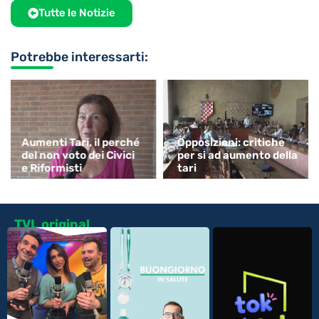
Tutte le Notizie
Potrebbe interessarti:
Aumenti Tari, il perché
Opposizioni: critiche
del non voto dei Civici
per si ad aumento della
e Riformisti
tari
TVL original