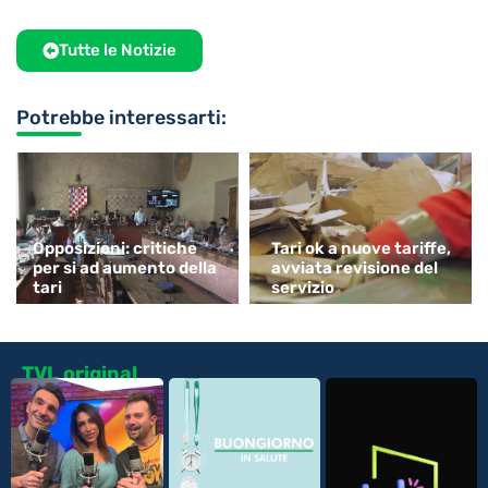
Tutte le Notizie
Potrebbe interessarti:
Opposizioni: critiche
Tari ok a nuove tariffe,
per si ad aumento della
avviata revisione del
tari
servizio
TVL original