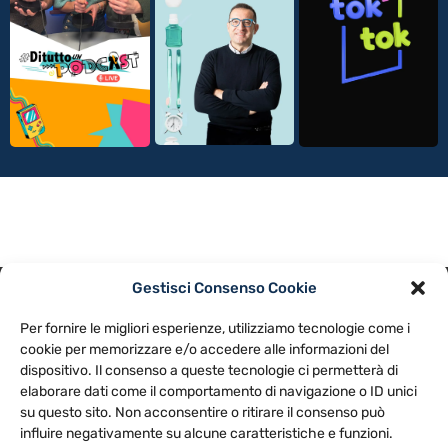
Gestisci Consenso Cookie
PRIVACY POLICY
COOKIE POLICY
Per fornire le migliori esperienze, utilizziamo tecnologie come i
NOTE LEGALI
CONTATTACI
PREFERENZE
cookie per memorizzare e/o accedere alle informazioni del
dispositivo. Il consenso a queste tecnologie ci permetterà di
elaborare dati come il comportamento di navigazione o ID unici
TV LIBERA S.P.A.
Via Monteleonese 95/21 – 51100 Pistoia (PT)
su questo sito. Non acconsentire o ritirare il consenso può
Tel. 0573.9136 / Fax 0573.913615
influire negativamente su alcune caratteristiche e funzioni.