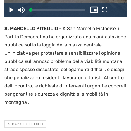
il
Caricato
:
Play
Disattiva
Picture-
Schermo
3.10%
l’audio
in-
intero
Picture
S. MARCELLO PITEGLIO
-
A San Marcello Pistoeise, il
video
Partito Democratico ha organizzato una manifestazione
pubblica sotto la loggia della piazza centrale.
Un’iniziativa per protestare e sensibilizzare l’opinione
pubblica sull’annoso problema della viabilità montana:
strade spesso dissestate, collegamenti difficili, e disagi
che penalizzano residenti, lavoratori e turisti. Al centro
dell’incontro, le richieste di interventi urgenti e concreti
per garantire sicurezza e dignità alla mobilità in
montagna .
S. MARCELLO PITEGLIO