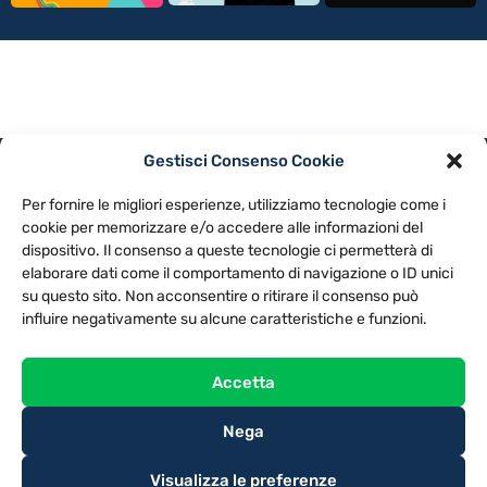
Gestisci Consenso Cookie
PRIVACY POLICY
COOKIE POLICY
Per fornire le migliori esperienze, utilizziamo tecnologie come i
NOTE LEGALI
CONTATTACI
PREFERENZE
cookie per memorizzare e/o accedere alle informazioni del
dispositivo. Il consenso a queste tecnologie ci permetterà di
elaborare dati come il comportamento di navigazione o ID unici
TV LIBERA S.P.A.
Via Monteleonese 95/21 – 51100 Pistoia (PT)
su questo sito. Non acconsentire o ritirare il consenso può
Tel. 0573.9136 / Fax 0573.913615
influire negativamente su alcune caratteristiche e funzioni.
Accetta
Nega
Visualizza le preferenze