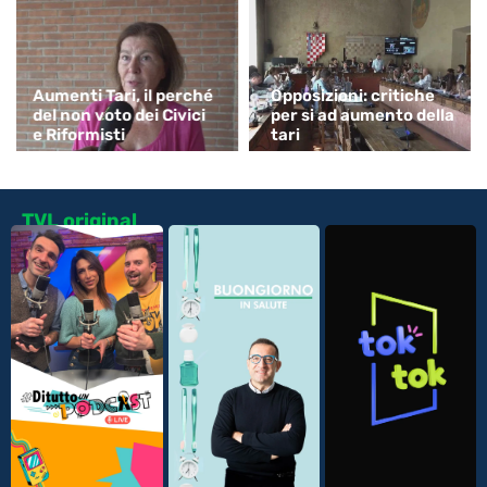
Aumenti Tari, il perché
Opposizioni: critiche
del non voto dei Civici
per si ad aumento della
e Riformisti
tari
TVL original