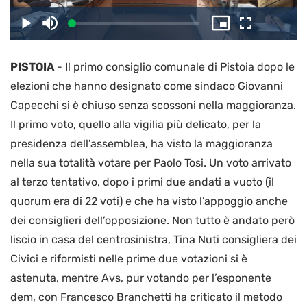
il
Caricato
:
Play
Disattiva
Picture-
Schermo
2.58%
l’audio
in-
intero
Picture
PISTOIA
-
Il primo consiglio comunale di Pistoia dopo le
video
elezioni che hanno designato come sindaco Giovanni
Capecchi si è chiuso senza scossoni nella maggioranza.
Il primo voto, quello alla vigilia più delicato, per la
presidenza dell’assemblea, ha visto la maggioranza
nella sua totalità votare per Paolo Tosi. Un voto arrivato
al terzo tentativo, dopo i primi due andati a vuoto (il
quorum era di 22 voti) e che ha visto l’appoggio anche
dei consiglieri dell’opposizione. Non tutto è andato però
liscio in casa del centrosinistra, Tina Nuti consigliera dei
Civici e riformisti nelle prime due votazioni si è
astenuta, mentre Avs, pur votando per l’esponente
dem, con Francesco Branchetti ha criticato il metodo