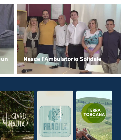
ale
Cocaina nascosta nel vano
dell’aria condizionata. Arrestato