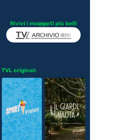
Rivivi i momenti più belli
con
TVL original: