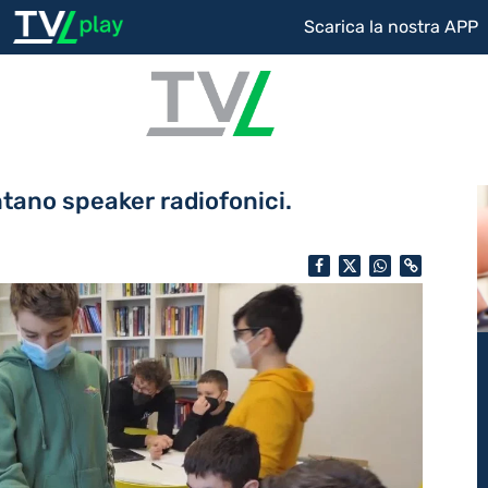
Scarica la nostra APP
ntano speaker radiofonici.