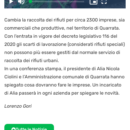
il
Caricato
:
Play
Disattiva
Picture-
Schermo
3.76%
l’audio
in-
intero
Picture
Cambia la raccolta dei rifiuti per circa 2300 imprese, sia
video
commerciali che produttive, nel territorio di Quarrata.
Con l'entrata in vigore del decreto legislativo 116 del
2020 gli scarti di lavorazione (considerati rifiuti speciali)
non possono più essere gestiti dal normale servizio di
raccolta dei rifiuti urbani.
In una conferenza stampa, il presidente di Alia Nicola
Ciolini e l’Amministrazione comunale di Quarrata hanno
spiegato cosa dovranno fare le imprese. Un incaricato
di Alia passerà in ogni azienda per spiegare le novità.
Lorenzo Gori
Tutte le Notizie