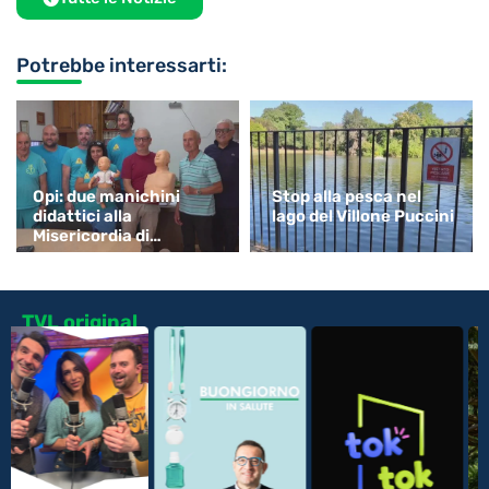
Potrebbe interessarti:
Opi: due manichini
Stop alla pesca nel
didattici alla
lago del Villone Puccini
Misericordia di
Monsummano
TVL original