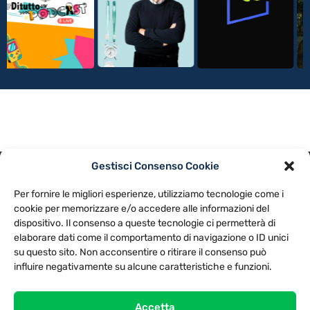
Gestisci Consenso Cookie
PRIVACY POLICY
COOKIE POLICY
Per fornire le migliori esperienze, utilizziamo tecnologie come i
NOTE LEGALI
CONTATTACI
PREFERENZE
cookie per memorizzare e/o accedere alle informazioni del
dispositivo. Il consenso a queste tecnologie ci permetterà di
elaborare dati come il comportamento di navigazione o ID unici
TV LIBERA S.P.A.
Via Monteleonese 95/21 – 51100 Pistoia (PT)
su questo sito. Non acconsentire o ritirare il consenso può
Tel. 0573.9136 / Fax 0573.913615
influire negativamente su alcune caratteristiche e funzioni.
Accetta