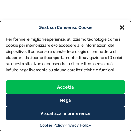
Gestisci Consenso Cookie
PRIVACY POLICY
COOKIE POLICY
Per fornire le migliori esperienze, utilizziamo tecnologie come i
NOTE LEGALI
CONTATTACI
PREFERENZE
cookie per memorizzare e/o accedere alle informazioni del
dispositivo. Il consenso a queste tecnologie ci permetterà di
elaborare dati come il comportamento di navigazione o ID unici
TV LIBERA S.P.A.
Via Monteleonese 95/21 – 51100 Pistoia (PT)
su questo sito. Non acconsentire o ritirare il consenso può
Tel. 0573.9136 / Fax 0573.913615
influire negativamente su alcune caratteristiche e funzioni.
Accetta
Nega
Visualizza le preferenze
Cookie Policy
Privacy Policy