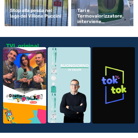
Stop alla pesca nel
Tari e
lago del Villone Puccini
Termovalorizzatore,
interviene
Confartigianato
TVL original