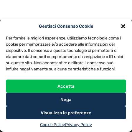
Gestisci Consenso Cookie
PRIVACY POLICY
COOKIE POLICY
Per fornire le migliori esperienze, utilizziamo tecnologie come i
NOTE LEGALI
CONTATTACI
PREFERENZE
cookie per memorizzare e/o accedere alle informazioni del
dispositivo. Il consenso a queste tecnologie ci permetterà di
elaborare dati come il comportamento di navigazione o ID unici
TV LIBERA S.P.A.
Via Monteleonese 95/21 – 51100 Pistoia (PT)
su questo sito. Non acconsentire o ritirare il consenso può
Tel. 0573.9136 / Fax 0573.913615
influire negativamente su alcune caratteristiche e funzioni.
Accetta
Nega
Visualizza le preferenze
Cookie Policy
Privacy Policy