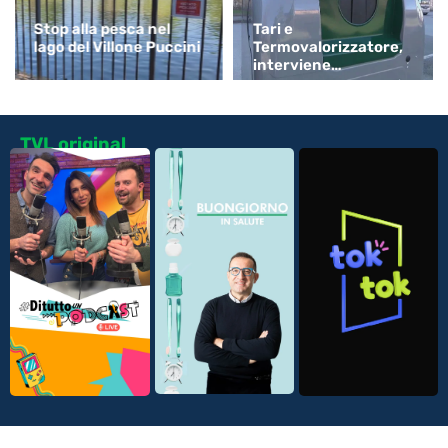
Stop alla pesca nel
Tari e
lago del Villone Puccini
Termovalorizzatore,
interviene
Confartigianato
TVL original