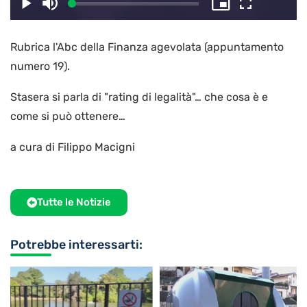
il
Caricato
:
Play
Disattiva
Picture-
Schermo
2.76%
l’audio
in-
intero
Picture
Rubrica l'Abc della Finanza agevolata (appuntamento
video
numero 19).
Stasera si parla di "rating di legalità"… che cosa è e
come si può ottenere…
a cura di Filippo Macigni
Tutte le Notizie
Potrebbe interessarti: