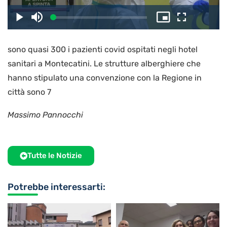
il
Caricato
:
Play
Disattiva
Picture-
Schermo
2.99%
l’audio
in-
intero
Picture
sono quasi 300 i pazienti covid ospitati negli hotel
video
sanitari a Montecatini. Le strutture alberghiere che
hanno stipulato una convenzione con la Regione in
città sono 7
Massimo Pannocchi
Tutte le Notizie
Potrebbe interessarti: