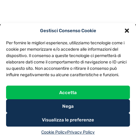
Gestisci Consenso Cookie
PRIVACY POLICY
COOKIE POLICY
Per fornire le migliori esperienze, utilizziamo tecnologie come i
NOTE LEGALI
CONTATTACI
PREFERENZE
cookie per memorizzare e/o accedere alle informazioni del
dispositivo. Il consenso a queste tecnologie ci permetterà di
elaborare dati come il comportamento di navigazione o ID unici
TV LIBERA S.P.A.
Via Monteleonese 95/21 – 51100 Pistoia (PT)
su questo sito. Non acconsentire o ritirare il consenso può
Tel. 0573.9136 / Fax 0573.913615
influire negativamente su alcune caratteristiche e funzioni.
Accetta
Nega
Visualizza le preferenze
Cookie Policy
Privacy Policy