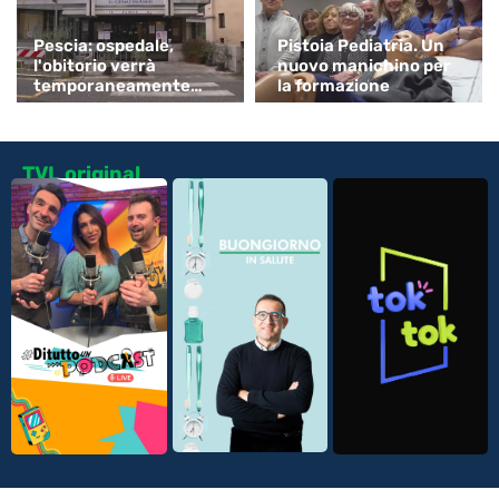
Pescia: ospedale,
Pistoia Pediatria. Un
l'obitorio verrà
nuovo manichino per
temporaneamente
la formazione
spostato
TVL original