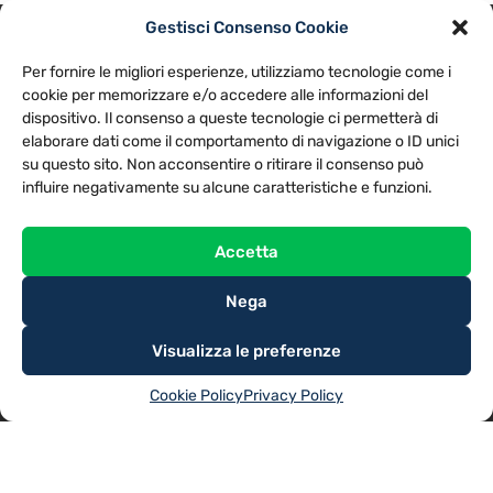
Gestisci Consenso Cookie
PRIVACY POLICY
COOKIE POLICY
Per fornire le migliori esperienze, utilizziamo tecnologie come i
NOTE LEGALI
CONTATTACI
PREFERENZE
cookie per memorizzare e/o accedere alle informazioni del
dispositivo. Il consenso a queste tecnologie ci permetterà di
elaborare dati come il comportamento di navigazione o ID unici
TV LIBERA S.P.A.
Via Monteleonese 95/21 – 51100 Pistoia (PT)
su questo sito. Non acconsentire o ritirare il consenso può
Tel. 0573.9136 / Fax 0573.913615
influire negativamente su alcune caratteristiche e funzioni.
Accetta
Nega
Visualizza le preferenze
Cookie Policy
Privacy Policy