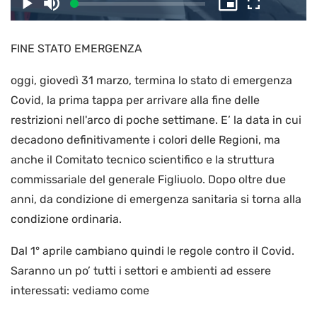
il
Caricato
:
Play
Disattiva
Picture-
Schermo
3.33%
l’audio
in-
intero
Picture
FINE STATO EMERGENZA
video
oggi, giovedì 31 marzo, termina lo stato di emergenza
Covid, la prima tappa per arrivare alla fine delle
restrizioni nell'arco di poche settimane. E’ la data in cui
decadono definitivamente i colori delle Regioni, ma
anche il Comitato tecnico scientifico e la struttura
commissariale del generale Figliuolo. Dopo oltre due
anni, da condizione di emergenza sanitaria si torna alla
condizione ordinaria.
Dal 1° aprile cambiano quindi le regole contro il Covid.
Saranno un po’ tutti i settori e ambienti ad essere
interessati: vediamo come