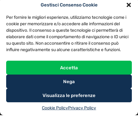
Gestisci Consenso Cookie
PRIVACY POLICY
COOKIE POLICY
Per fornire le migliori esperienze, utilizziamo tecnologie come i
NOTE LEGALI
CONTATTACI
PREFERENZE
cookie per memorizzare e/o accedere alle informazioni del
dispositivo. Il consenso a queste tecnologie ci permetterà di
elaborare dati come il comportamento di navigazione o ID unici
TV LIBERA S.P.A.
Via Monteleonese 95/21 – 51100 Pistoia (PT)
su questo sito. Non acconsentire o ritirare il consenso può
Tel. 0573.9136 / Fax 0573.913615
influire negativamente su alcune caratteristiche e funzioni.
Accetta
Nega
Visualizza le preferenze
Cookie Policy
Privacy Policy
@2025
TV LIBERA S.P.A.
– Tutti i diritti riservati. Powered by