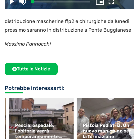
il
Caricato
:
Play
Disattiva
Picture-
Schermo
3.05%
l’audio
in-
intero
Picture
distribuzione mascherine ffp2 e chirurgiche da lunedì
video
prossimo saranno in distribuzione a Ponte Buggianese
Massimo Pannocchi
Tutte le Notizie
Potrebbe interessarti:
Pescia: ospedale,
Pistoia Pediatria. Un
l'obitorio verrà
nuovo manichino per
temporaneamente
la formazione