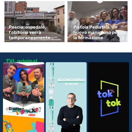
Pescia: ospedale,
Pistoia Pediatria. Un
l'obitorio verrà
nuovo manichino per
temporaneamente
la formazione
spostato
TVL original