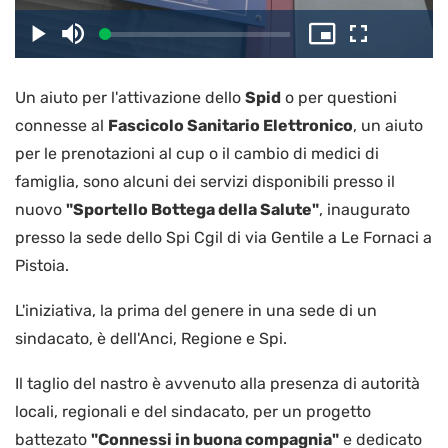
il
Caricato
:
Play
Disattiva
Picture-
Schermo
3.24%
l’audio
in-
intero
Picture
Un aiuto per l'attivazione dello
Spid
o per questioni
video
connesse al
Fascicolo Sanitario Elettronico
, un aiuto
per le prenotazioni al cup o il cambio di medici di
famiglia, sono alcuni dei servizi disponibili presso il
nuovo
"Sportello Bottega della Salute"
, inaugurato
presso la sede dello Spi Cgil di via Gentile a Le Fornaci a
Pistoia.
L'iniziativa, la prima del genere in una sede di un
sindacato, è dell'Anci, Regione e Spi.
Il taglio del nastro è avvenuto alla presenza di autorità
locali, regionali e del sindacato, per un progetto
battezato
"Connessi in buona compagnia"
e dedicato