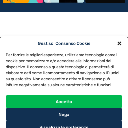
Gestisci Consenso Cookie
PRIVACY POLICY
COOKIE POLICY
Per fornire le migliori esperienze, utilizziamo tecnologie come i
NOTE LEGALI
CONTATTACI
PREFERENZE
cookie per memorizzare e/o accedere alle informazioni del
dispositivo. Il consenso a queste tecnologie ci permetterà di
elaborare dati come il comportamento di navigazione o ID unici
TV LIBERA S.P.A.
Via Monteleonese 95/21 – 51100 Pistoia (PT)
su questo sito. Non acconsentire o ritirare il consenso può
Tel. 0573.9136 / Fax 0573.913615
influire negativamente su alcune caratteristiche e funzioni.
Accetta
Nega
Visualizza le preferenze