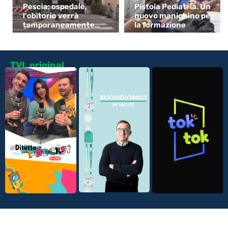
Pescia: ospedale,
Pistoia Pediatria. Un
l'obitorio verrà
nuovo manichino per
temporaneamente
la formazione
spostato
TVL original