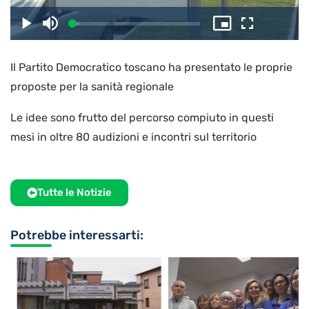
il
Caricato
:
Play
Disattiva
Picture-
Schermo
5.36%
l’audio
in-
intero
Picture
Il Partito Democratico toscano ha presentato le proprie
video
proposte per la sanità regionale
Le idee sono frutto del percorso compiuto in questi
mesi in oltre 80 audizioni e incontri sul territorio
Tutte le Notizie
Potrebbe interessarti: