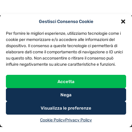
Gestisci Consenso Cookie
PRIVACY POLICY
COOKIE POLICY
Per fornire le migliori esperienze, utilizziamo tecnologie come i
NOTE LEGALI
CONTATTACI
PREFERENZE
cookie per memorizzare e/o accedere alle informazioni del
dispositivo. Il consenso a queste tecnologie ci permetterà di
elaborare dati come il comportamento di navigazione o ID unici
TV LIBERA S.P.A.
Via Monteleonese 95/21 – 51100 Pistoia (PT)
su questo sito. Non acconsentire o ritirare il consenso può
Tel. 0573.9136 / Fax 0573.913615
influire negativamente su alcune caratteristiche e funzioni.
Accetta
Nega
Visualizza le preferenze
Cookie Policy
Privacy Policy