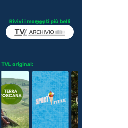
Rivivi i momenti più belli
con
TVL original: