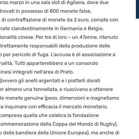
rso marzo in una sala slot di Agliana, dove due
 trovati in possesso di 800 monete false.
a di contraffazione di monete da 2 euro, coniate con
nate clandestinamente in Germania e Belgio.
zionalità cinese. Per tre di loro – un 47enne, ritenuto
 direttamente responsabili della produzione delle
 per pericolo di fuga. L’accusa è di associazione a
alità. Tutti apparterebbero a un consorzio
inesi integrati nell’area di Prato.
 (ovvero gli anelli argentati e i piattelli dorati
 per almeno una tonnellata, e riuscivano a ottenere
delle monete genuine (peso, dimensioni e magnetismo
a inquinare con efficacia il mercato monetario.
e (compresa quella che celebra la fondazione
(la commemorazione della Coppa del Mondo di Rugby),
io della bandiera della Unione Europea), ma anche di