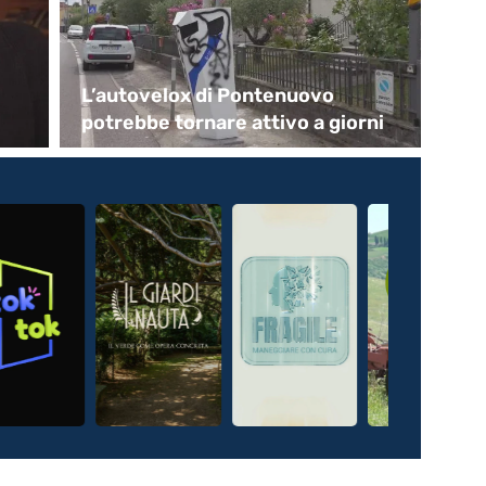
L’autovelox di Pontenuovo
Ca
potrebbe tornare attivo a giorni
“P