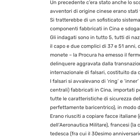
Un precedente c’era stato anche lo sco
avventori di origine cinese erano stati
Si tratterebbe di un sofisticato sistem
componenti fabbricati in Cina e sdoga
Gli indagati sono in tutto 5, tutti di na
il capo e due complici di 37 e 51 anni,
monete – la Procura ha emesso il fermo
delinquere aggravata dalla transnazion
internazionale di falsari, costituito da c
I falsari si avvalevano di ‘ring’ e ‘inner’
centrali) fabbricati in Cina, importati
tutte le caratteristiche di sicurezza 
perfettamente baricentrico), in modo d
Erano riusciti a copiare facce italian
dell’Aeronautica Militare), francesi 
tedesca (fra cui il 30esimo anniversar