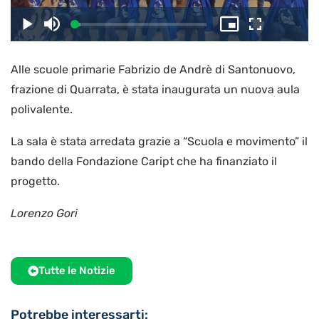
il
Caricato
:
Play
Disattiva
Picture-
Schermo
4.54%
l’audio
in-
intero
Picture
Alle scuole primarie Fabrizio de Andrè di Santonuovo,
video
frazione di Quarrata, è stata inaugurata un nuova aula
polivalente.
La sala è stata arredata grazie a “Scuola e movimento” il
bando della Fondazione Caript che ha finanziato il
progetto.
Lorenzo Gori
Tutte le Notizie
Potrebbe interessarti: