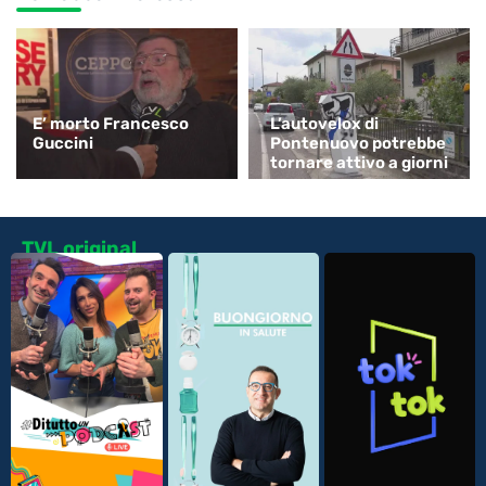
E’ morto Francesco
L’autovelox di
Guccini
Pontenuovo potrebbe
tornare attivo a giorni
TVL original