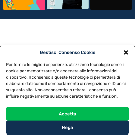
Gestisci Consenso Cookie
PRIVACY POLICY
COOKIE POLICY
Per fornire le migliori esperienze, utilizziamo tecnologie come i
NOTE LEGALI
CONTATTACI
PREFERENZE
cookie per memorizzare e/o accedere alle informazioni del
dispositivo. Il consenso a queste tecnologie ci permetterà di
elaborare dati come il comportamento di navigazione o ID unici
TV LIBERA S.P.A.
Via Monteleonese 95/21 – 51100 Pistoia (PT)
su questo sito. Non acconsentire o ritirare il consenso può
Tel. 0573.9136 / Fax 0573.913615
influire negativamente su alcune caratteristiche e funzioni.
Accetta
Nega