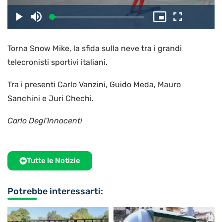
il
Caricato
:
Play
Disattiva
Picture-
Schermo
3.80%
l’audio
in-
intero
Picture
Torna Snow Mike, la sfida sulla neve tra i grandi
video
telecronisti sportivi italiani.
Tra i presenti Carlo Vanzini, Guido Meda, Mauro
Sanchini e Juri Chechi.
Carlo Degl'Innocenti
Tutte le Notizie
Potrebbe interessarti: