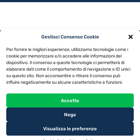
Gestisci Consenso Cookie
PRIVACY POLICY
COOKIE POLICY
Per fornire le migliori esperienze, utilizziamo tecnologie come i
NOTE LEGALI
CONTATTACI
PREFERENZE
cookie per memorizzare e/o accedere alle informazioni del
dispositivo. Il consenso a queste tecnologie ci permetterà di
elaborare dati come il comportamento di navigazione o ID unici
TV LIBERA S.P.A.
Via Monteleonese 95/21 – 51100 Pistoia (PT)
su questo sito. Non acconsentire o ritirare il consenso può
Tel. 0573.9136 / Fax 0573.913615
influire negativamente su alcune caratteristiche e funzioni.
Accetta
Nega
Visualizza le preferenze