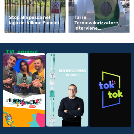
Stop alla pesca nel
Tari e
lago del Villone Puccini
Termovalorizzatore,
interviene
Confartigianato
TVL original