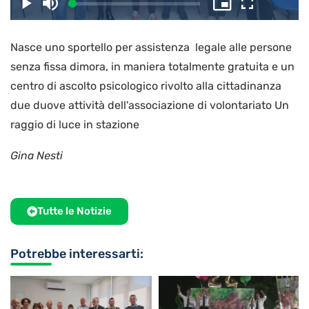
il
Caricato
:
Play
Disattiva
Picture-
Schermo
3.50%
l’audio
in-
intero
Picture
Nasce uno sportello per assistenza legale alle persone
video
senza fissa dimora, in maniera totalmente gratuita e un
centro di ascolto psicologico rivolto alla cittadinanza
due duove attività dell'associazione di volontariato Un
raggio di luce in stazione
Gina Nesti
Tutte le Notizie
Potrebbe interessarti: