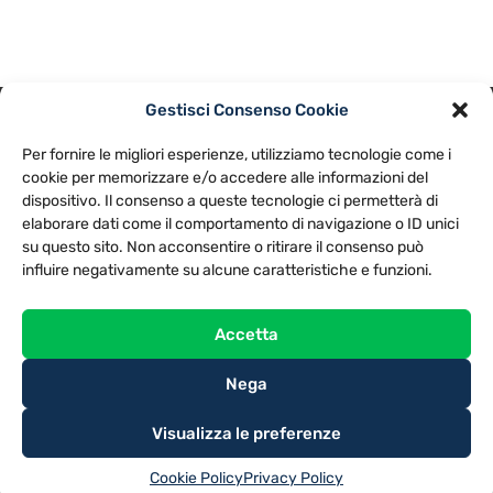
Gestisci Consenso Cookie
PRIVACY POLICY
COOKIE POLICY
Per fornire le migliori esperienze, utilizziamo tecnologie come i
NOTE LEGALI
CONTATTACI
PREFERENZE
cookie per memorizzare e/o accedere alle informazioni del
dispositivo. Il consenso a queste tecnologie ci permetterà di
elaborare dati come il comportamento di navigazione o ID unici
TV LIBERA S.P.A.
Via Monteleonese 95/21 – 51100 Pistoia (PT)
su questo sito. Non acconsentire o ritirare il consenso può
Tel. 0573.9136 / Fax 0573.913615
influire negativamente su alcune caratteristiche e funzioni.
Accetta
Nega
Visualizza le preferenze
Cookie Policy
Privacy Policy