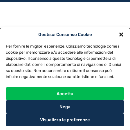
Gestisci Consenso Cookie
PRIVACY POLICY
COOKIE POLICY
Per fornire le migliori esperienze, utilizziamo tecnologie come i
NOTE LEGALI
CONTATTACI
PREFERENZE
cookie per memorizzare e/o accedere alle informazioni del
dispositivo. Il consenso a queste tecnologie ci permetterà di
elaborare dati come il comportamento di navigazione o ID unici
TV LIBERA S.P.A.
Via Monteleonese 95/21 – 51100 Pistoia (PT)
su questo sito. Non acconsentire o ritirare il consenso può
Tel. 0573.9136 / Fax 0573.913615
influire negativamente su alcune caratteristiche e funzioni.
Accetta
Nega
Visualizza le preferenze