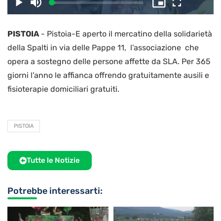
il
Caricato
:
Play
Disattiva
Picture-
Schermo
3.69%
l’audio
in-
intero
Picture
PISTOIA
-
Pistoia-E aperto il mercatino della solidarietà
video
della Spalti in via delle Pappe 11, l’associazione che
opera a sostegno delle persone affette da SLA. Per 365
giorni l’anno le affianca offrendo gratuitamente ausili e
fisioterapie domiciliari gratuiti.
PISTOIA
Tutte le Notizie
Potrebbe interessarti: