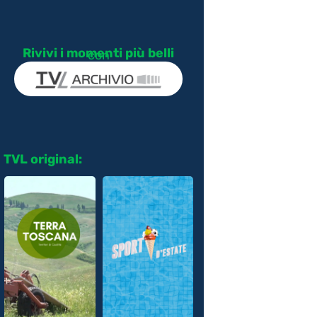
Rivivi i momenti più belli
con
TVL original: