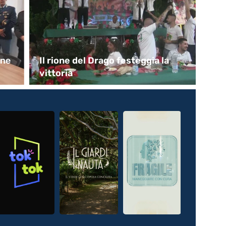
one
Il rione del Drago festeggia la
Ce
vittoria
Ma