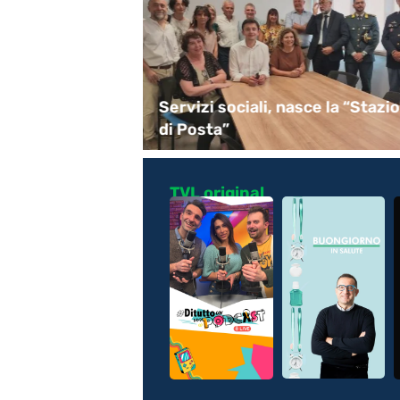
ervizi
Servizi sociali, nasce la “Stazi
di Posta”
TVL original