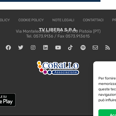
OLICY
COOKIE POLICY
NOTE LEGALI
CONTATTACI
P
TV LIBERA S.P.A.
Via Monteleonese 95/21 – 51100 Pistoia (PT)
Tel. 0573.9136 / Fax 0573.913615
Per fornire
memorizzar
queste tec
navigazione
può influi
Ac