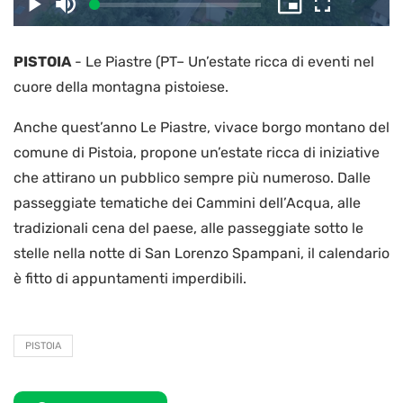
il
Caricato
:
Play
Disattiva
Picture-
Schermo
2.89%
l’audio
in-
intero
Picture
PISTOIA
-
Le Piastre (PT– Un’estate ricca di eventi nel
video
cuore della montagna pistoiese.
Anche quest’anno Le Piastre, vivace borgo montano del
comune di Pistoia, propone un’estate ricca di iniziative
che attirano un pubblico sempre più numeroso. Dalle
passeggiate tematiche dei Cammini dell’Acqua, alle
tradizionali cena del paese, alle passeggiate sotto le
stelle nella notte di San Lorenzo Spampani, il calendario
è fitto di appuntamenti imperdibili.
PISTOIA