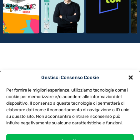
Gestisci Consenso Cookie
PRIVACY POLICY
COOKIE POLICY
Per fornire le migliori esperienze, utilizziamo tecnologie come i
NOTE LEGALI
CONTATTACI
PREFERENZE
cookie per memorizzare e/o accedere alle informazioni del
dispositivo. Il consenso a queste tecnologie ci permetterà di
elaborare dati come il comportamento di navigazione o ID unici
TV LIBERA S.P.A.
Via Monteleonese 95/21 – 51100 Pistoia (PT)
su questo sito. Non acconsentire o ritirare il consenso può
Tel. 0573.9136 / Fax 0573.913615
influire negativamente su alcune caratteristiche e funzioni.