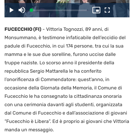
il
Caricato
:
Play
Disattiva
Picture-
Schermo
2.91%
l’audio
in-
intero
Picture
FUCECCHIO (FI)
-
Vittoria Tognozzi, 89 anni, di
video
Monsummano, è testimone infaticabile dell’eccidio del
padule di Fucecchio, in cui 174 persone, tra cui la sua
mamma e le sue due sorelline, furono uccise dalle
truppe naziste. Lo scorso anno il presidente della
repubblica Sergio Mattarella le ha conferito
l’onorificenza di Commendatore: quest’anno, in
occasione della Giornata della Memoria, il Comune di
Fucecchio le ha consegnato la cittadinanza onoraria
con una cerimonia davanti agli studenti, organizzata
dal Comune di Fucecchio e dall’associazione di giovani
“Fucecchio è Libera”. Ed è proprio ai giovani che Vittoria
manda un messaggio.