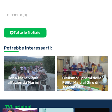
FUCECCHIO (FI)
Tutte le Notizie
Potrebbe interessarti:
Cena tra le vigne
Ciclismo: i premi della
all’azienda Marini
Fond. Maic al Giro di
Toscana f.le
TVL original