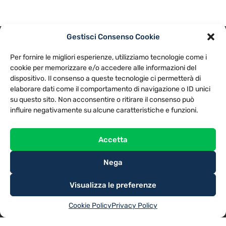
Gestisci Consenso Cookie
PRIVACY POLICY
COOKIE POLICY
Per fornire le migliori esperienze, utilizziamo tecnologie come i
NOTE LEGALI
CONTATTACI
PREFERENZE
cookie per memorizzare e/o accedere alle informazioni del
dispositivo. Il consenso a queste tecnologie ci permetterà di
elaborare dati come il comportamento di navigazione o ID unici
TV LIBERA S.P.A.
Via Monteleonese 95/21 – 51100 Pistoia (PT)
su questo sito. Non acconsentire o ritirare il consenso può
Tel. 0573.9136 / Fax 0573.913615
influire negativamente su alcune caratteristiche e funzioni.
Accetta
Nega
Visualizza le preferenze
Cookie Policy
Privacy Policy