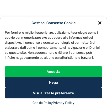
Gestisci Consenso Cookie
PRIVACY POLICY
COOKIE POLICY
Per fornire le migliori esperienze, utilizziamo tecnologie come i
NOTE LEGALI
CONTATTACI
PREFERENZE
cookie per memorizzare e/o accedere alle informazioni del
dispositivo. Il consenso a queste tecnologie ci permetterà di
elaborare dati come il comportamento di navigazione o ID unici
TV LIBERA S.P.A.
Via Monteleonese 95/21 – 51100 Pistoia (PT)
su questo sito. Non acconsentire o ritirare il consenso può
Tel. 0573.9136 / Fax 0573.913615
influire negativamente su alcune caratteristiche e funzioni.
Accetta
Nega
Visualizza le preferenze
Cookie Policy
Privacy Policy