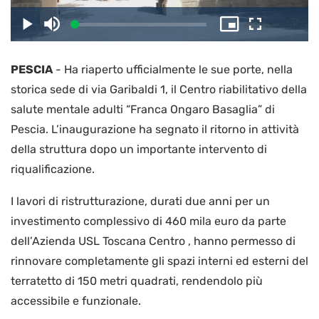
il
Caricato
:
Play
Disattiva
Picture-
Schermo
3.03%
l’audio
in-
intero
Picture
PESCIA
-
Ha riaperto ufficialmente le sue porte, nella
video
storica sede di via Garibaldi 1, il Centro riabilitativo della
salute mentale adulti “Franca Ongaro Basaglia” di
Pescia. L’inaugurazione ha segnato il ritorno in attività
della struttura dopo un importante intervento di
riqualificazione.
I lavori di ristrutturazione, durati due anni per un
investimento complessivo di 460 mila euro da parte
dell’Azienda USL Toscana Centro , hanno permesso di
rinnovare completamente gli spazi interni ed esterni del
terratetto di 150 metri quadrati, rendendolo più
accessibile e funzionale.