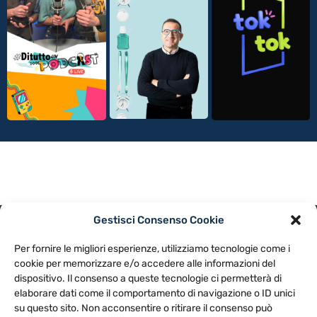
Gestisci Consenso Cookie
PRIVACY POLICY
COOKIE POLICY
Per fornire le migliori esperienze, utilizziamo tecnologie come i
NOTE LEGALI
CONTATTACI
PREFERENZE
cookie per memorizzare e/o accedere alle informazioni del
dispositivo. Il consenso a queste tecnologie ci permetterà di
elaborare dati come il comportamento di navigazione o ID unici
TV LIBERA S.P.A.
Via Monteleonese 95/21 – 51100 Pistoia (PT)
su questo sito. Non acconsentire o ritirare il consenso può
Tel. 0573.9136 / Fax 0573.913615