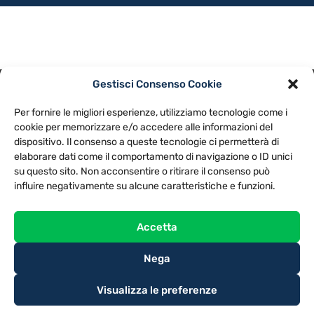
Gestisci Consenso Cookie
PRIVACY POLICY
COOKIE POLICY
Per fornire le migliori esperienze, utilizziamo tecnologie come i
NOTE LEGALI
CONTATTACI
PREFERENZE
cookie per memorizzare e/o accedere alle informazioni del
dispositivo. Il consenso a queste tecnologie ci permetterà di
elaborare dati come il comportamento di navigazione o ID unici
TV LIBERA S.P.A.
Via Monteleonese 95/21 – 51100 Pistoia (PT)
su questo sito. Non acconsentire o ritirare il consenso può
Tel. 0573.9136 / Fax 0573.913615
influire negativamente su alcune caratteristiche e funzioni.
Accetta
Nega
Visualizza le preferenze