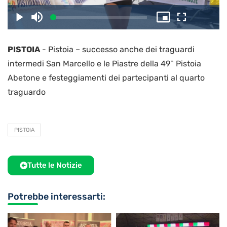
il
Caricato
:
Play
Disattiva
Picture-
Schermo
2.83%
l’audio
in-
intero
Picture
PISTOIA
-
Pistoia – successo anche dei traguardi
video
intermedi San Marcello e le Piastre della 49^ Pistoia
Abetone e festeggiamenti dei partecipanti al quarto
traguardo
PISTOIA
Tutte le Notizie
Potrebbe interessarti: