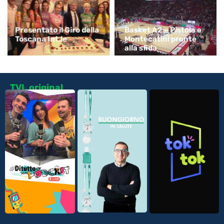
Presentato il Giro della
Basket A2 – Pistoia e
Toscana Int.le
Montecatini pronte
alla sfida
TVL original