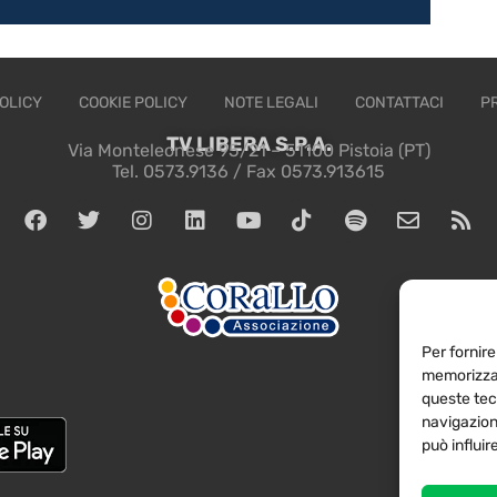
OLICY
COOKIE POLICY
NOTE LEGALI
CONTATTACI
P
TV LIBERA S.P.A.
Via Monteleonese 95/21 – 51100 Pistoia (PT)
Tel. 0573.9136 / Fax 0573.913615
Per fornire
memorizzar
queste tec
navigazione
può influi