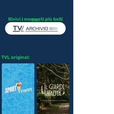
Rivivi i momenti più belli
con
TVL original: