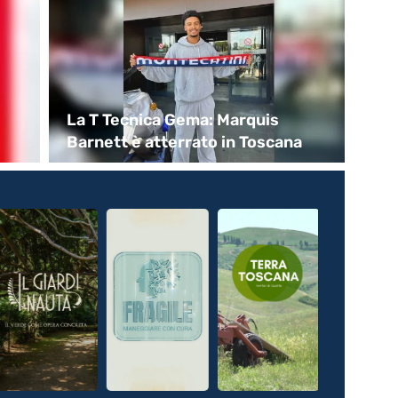
La T Tecnica Gema: Marquis
Pi
Barnett è atterrato in Toscana