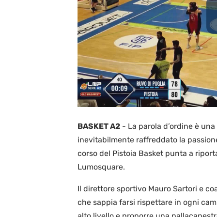
BASKET A2
-
La parola d’ordine è un
inevitabilmente raffreddato la passione
corso del Pistoia Basket punta a riportar
Lumosquare.
Il direttore sportivo Mauro Sartori e
che sappia farsi rispettare in ogni cam
alto livello e proporre una pallacanest