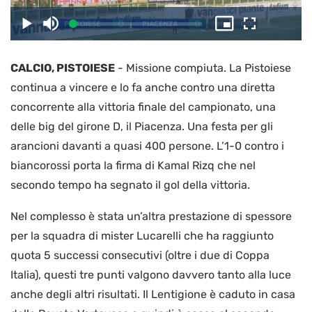
il
Caricato
:
Play
Disattiva
Picture-
Schermo
2.65%
l’audio
in-
intero
Picture
CALCIO, PISTOIESE
-
Missione compiuta. La Pistoiese
video
continua a vincere e lo fa anche contro una diretta
concorrente alla vittoria finale del campionato, una
delle big del girone D, il Piacenza. Una festa per gli
arancioni davanti a quasi 400 persone. L’1-0 contro i
biancorossi porta la firma di Kamal Rizq che nel
secondo tempo ha segnato il gol della vittoria.
Nel complesso è stata un’altra prestazione di spessore
per la squadra di mister Lucarelli che ha raggiunto
quota 5 successi consecutivi (oltre i due di Coppa
Italia), questi tre punti valgono davvero tanto alla luce
anche degli altri risultati. Il Lentigione è caduto in casa