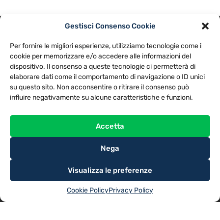
Gestisci Consenso Cookie
PRIVACY POLICY
COOKIE POLICY
Per fornire le migliori esperienze, utilizziamo tecnologie come i
NOTE LEGALI
CONTATTACI
PREFERENZE
cookie per memorizzare e/o accedere alle informazioni del
dispositivo. Il consenso a queste tecnologie ci permetterà di
elaborare dati come il comportamento di navigazione o ID unici
TV LIBERA S.P.A.
Via Monteleonese 95/21 – 51100 Pistoia (PT)
su questo sito. Non acconsentire o ritirare il consenso può
Tel. 0573.9136 / Fax 0573.913615
influire negativamente su alcune caratteristiche e funzioni.
Accetta
Nega
Visualizza le preferenze
Cookie Policy
Privacy Policy