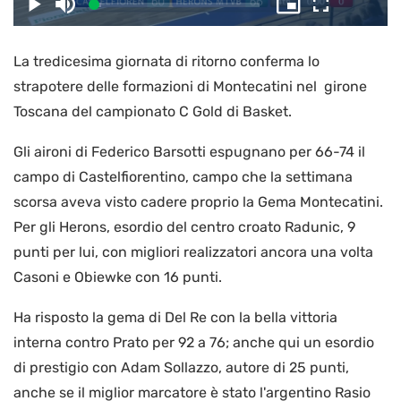
il
Caricato
:
Play
Disattiva
Picture-
Schermo
4.08%
l’audio
in-
intero
Picture
La tredicesima giornata di ritorno conferma lo
video
strapotere delle formazioni di Montecatini nel girone
Toscana del campionato C Gold di Basket.
Gli aironi di Federico Barsotti espugnano per 66-74 il
campo di Castelfiorentino, campo che la settimana
scorsa aveva visto cadere proprio la Gema Montecatini.
Per gli Herons, esordio del centro croato Radunic, 9
punti per lui, con migliori realizzatori ancora una volta
Casoni e Obiewke con 16 punti.
Ha risposto la gema di Del Re con la bella vittoria
interna contro Prato per 92 a 76; anche qui un esordio
di prestigio con Adam Sollazzo, autore di 25 punti,
anche se il miglior marcatore è stato l'argentino Rasio