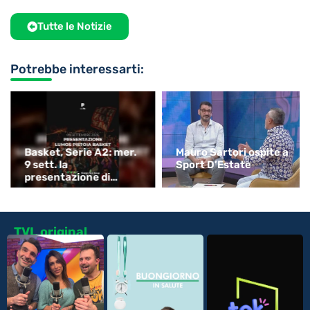
Tutte le Notizie
Potrebbe interessarti:
Basket, Serie A2: mer.
Mauro Sartori ospite a
9 sett. la
Sport D’Estate
presentazione di
Pistoia
TVL original