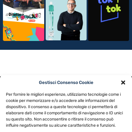
Gestisci Consenso Cookie
PRIVACY POLICY
COOKIE POLICY
Per fornire le migliori esperienze, utilizziamo tecnologie come i
NOTE LEGALI
CONTATTACI
PREFERENZE
cookie per memorizzare e/o accedere alle informazioni del
dispositivo. Il consenso a queste tecnologie ci permetterà di
elaborare dati come il comportamento di navigazione o ID unici
TV LIBERA S.P.A.
Via Monteleonese 95/21 – 51100 Pistoia (PT)
su questo sito. Non acconsentire o ritirare il consenso può
Tel. 0573.9136 / Fax 0573.913615
influire negativamente su alcune caratteristiche e funzioni.