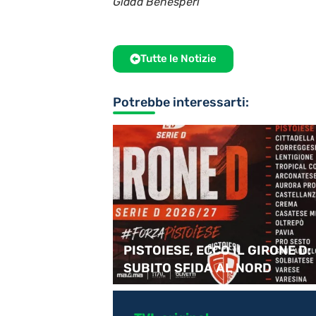
Giada Benesperi
Tutte le Notizie
Potrebbe interessarti:
e a Sport
PISTOIESE, ECCO IL GIRONE D:
SUBITO SFIDA AL NORD