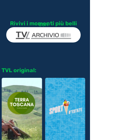
Rivivi i momenti più belli
con
TVL original: