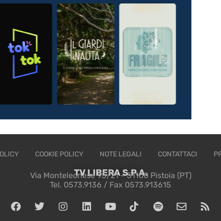
OLICY
COOKIE POLICY
NOTE LEGALI
CONTATTACI
P
TV LIBERA S.P.A.
Via Monteleonese 95/21 – 51100 Pistoia (PT)
Tel. 0573.9136 / Fax 0573.913615