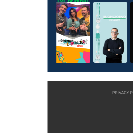
TVL original
PRIVACY P