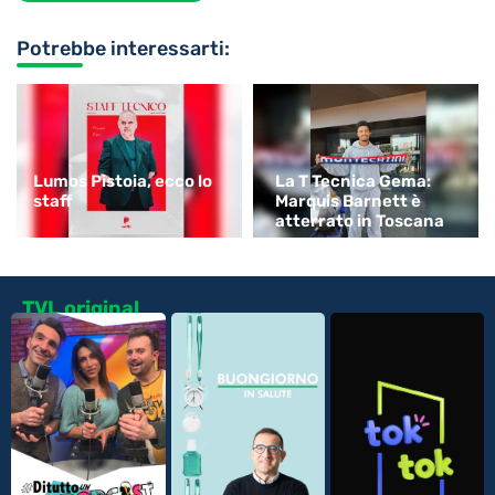
Potrebbe interessarti:
Lumos Pistoia, ecco lo
La T Tecnica Gema:
staff
Marquis Barnett è
atterrato in Toscana
TVL original