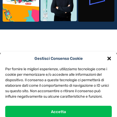
Gestisci Consenso Cookie
PRIVACY POLICY
COOKIE POLICY
Per fornire le migliori esperienze, utilizziamo tecnologie come i
NOTE LEGALI
CONTATTACI
PREFERENZE
cookie per memorizzare e/o accedere alle informazioni del
dispositivo. Il consenso a queste tecnologie ci permetterà di
elaborare dati come il comportamento di navigazione o ID unici
TV LIBERA S.P.A.
Via Monteleonese 95/21 – 51100 Pistoia (PT)
su questo sito. Non acconsentire o ritirare il consenso può
Tel. 0573.9136 / Fax 0573.913615
influire negativamente su alcune caratteristiche e funzioni.
Accetta