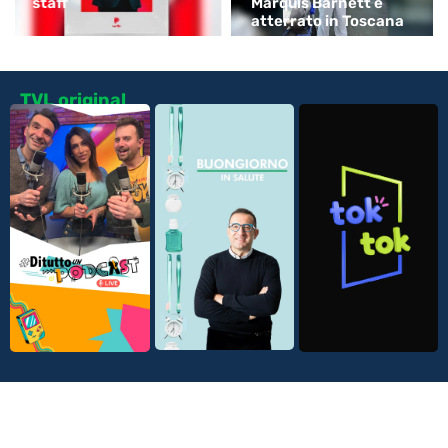
staff
Marquis Barnett è
atterrato in Toscana
TVL original