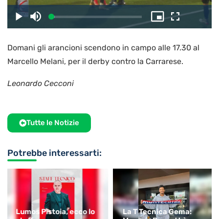
il
Caricato
:
Play
Disattiva
Picture-
Schermo
3.53%
l’audio
in-
intero
Picture
Domani gli arancioni scendono in campo alle 17.30 al
video
Marcello Melani, per il derby contro la Carrarese.
Leonardo Cecconi
Tutte le Notizie
Potrebbe interessarti:
Lumos Pistoia, ecco lo
La T Tecnica Gema: