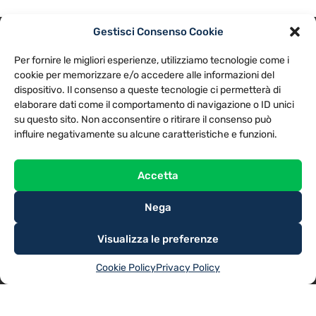
Gestisci Consenso Cookie
PRIVACY POLICY
COOKIE POLICY
Per fornire le migliori esperienze, utilizziamo tecnologie come i
NOTE LEGALI
CONTATTACI
PREFERENZE
cookie per memorizzare e/o accedere alle informazioni del
dispositivo. Il consenso a queste tecnologie ci permetterà di
elaborare dati come il comportamento di navigazione o ID unici
TV LIBERA S.P.A.
Via Monteleonese 95/21 – 51100 Pistoia (PT)
su questo sito. Non acconsentire o ritirare il consenso può
Tel. 0573.9136 / Fax 0573.913615
influire negativamente su alcune caratteristiche e funzioni.
Accetta
Nega
Visualizza le preferenze
Cookie Policy
Privacy Policy