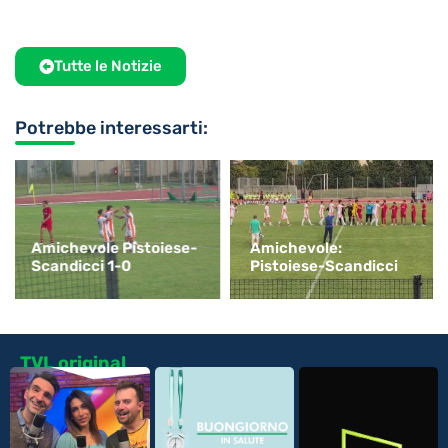
Tutte le Notizie
Potrebbe interessarti:
Amichevole Pistoiese-
Amichevole:
Scandicci 1-0
Pistoiese-Scandicci
TVL original