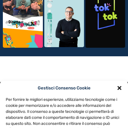
Gestisci Consenso Cookie
PRIVACY POLICY
COOKIE POLICY
Per fornire le migliori esperienze, utilizziamo tecnologie come i
NOTE LEGALI
CONTATTACI
PREFERENZE
cookie per memorizzare e/o accedere alle informazioni del
dispositivo. Il consenso a queste tecnologie ci permetterà di
elaborare dati come il comportamento di navigazione o ID unici
TV LIBERA S.P.A.
Via Monteleonese 95/21 – 51100 Pistoia (PT)
su questo sito. Non acconsentire o ritirare il consenso può
Tel. 0573.9136 / Fax 0573.913615