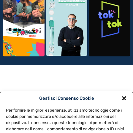
Gestisci Consenso Cookie
PRIVACY POLICY
COOKIE POLICY
Per fornire le migliori esperienze, utilizziamo tecnologie come i
NOTE LEGALI
CONTATTACI
PREFERENZE
cookie per memorizzare e/o accedere alle informazioni del
dispositivo. Il consenso a queste tecnologie ci permetterà di
elaborare dati come il comportamento di navigazione o ID unici
TV LIBERA S.P.A.
Via Monteleonese 95/21 – 51100 Pistoia (PT)