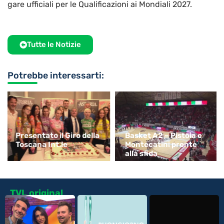
gare ufficiali per le Qualificazioni ai Mondiali 2027.
Tutte le Notizie
Potrebbe interessarti:
Presentato il Giro della
Basket A2 – Pistoia e
Toscana Int.le
Montecatini pronte
alla sfida
TVL original