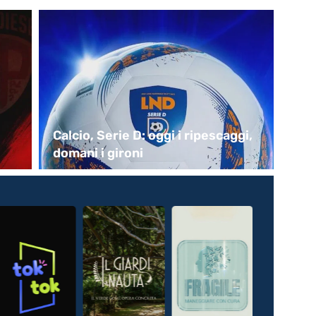
l
Calcio, Serie D: oggi i ripescaggi,
Bas
domani i gironi
pr