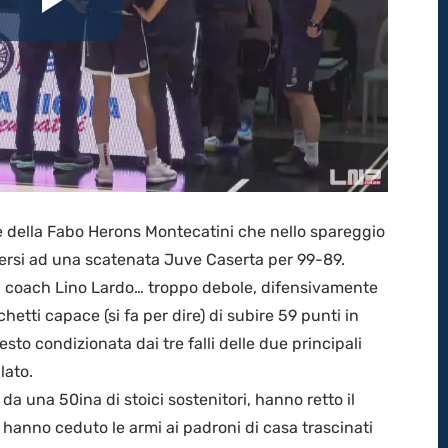
Riproduci
il
video
e della Fabo Herons Montecatini che nello spareggio
ndersi ad una scatenata Juve Caserta per 99-89.
i coach Lino Lardo… troppo debole, difensivamente
tti capace (si fa per dire) di subire 59 punti in
to condizionata dai tre falli delle due principali
lato.
 da una 50ina di stoici sostenitori, hanno retto il
i hanno ceduto le armi ai padroni di casa trascinati