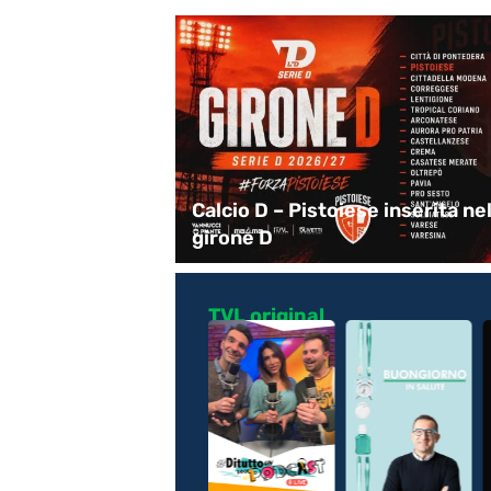
’ESTATE: TRA
Calcio D – Pistoiese inserita ne
T GEMA
girone D
TVL original