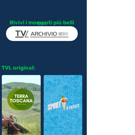
Rivivi i momenti più belli
con
TVL original: