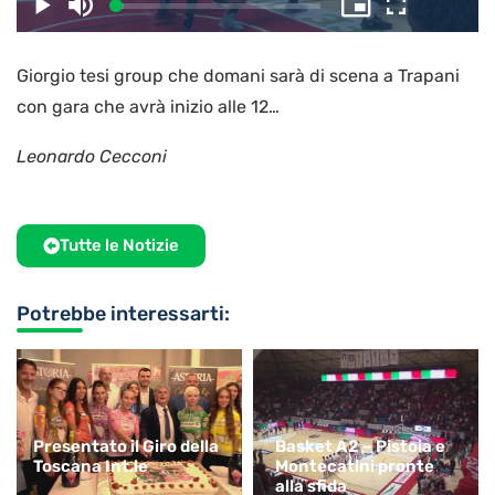
il
Caricato
:
Play
Disattiva
Picture-
Schermo
3.59%
l’audio
in-
intero
Picture
Giorgio tesi group che domani sarà di scena a Trapani
video
con gara che avrà inizio alle 12…
Leonardo Cecconi
Tutte le Notizie
Potrebbe interessarti:
Presentato il Giro della
Basket A2 – Pistoia e
Toscana Int.le
Montecatini pronte
alla sfida