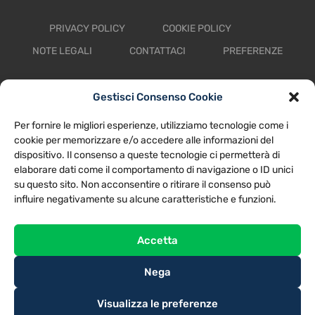
PRIVACY POLICY
COOKIE POLICY
NOTE LEGALI
CONTATTACI
PREFERENZE
TV LIBERA S.P.A.
Via Monteleonese 95/21 – 51100 Pistoia (PT)
Gestisci Consenso Cookie
Tel. 0573.9136 / Fax 0573.913615
Per fornire le migliori esperienze, utilizziamo tecnologie come i
cookie per memorizzare e/o accedere alle informazioni del
dispositivo. Il consenso a queste tecnologie ci permetterà di
elaborare dati come il comportamento di navigazione o ID unici
su questo sito. Non acconsentire o ritirare il consenso può
influire negativamente su alcune caratteristiche e funzioni.
Accetta
Nega
Visualizza le preferenze
@2025
TV LIBERA S.P.A.
– Tutti i diritti riservati. Powered by