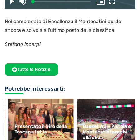
il
Caricato
:
Play
Disattiva
Picture-
Schermo
4.77%
l’audio
in-
intero
Picture
Nel campionato di Eccellenza il Montecatini perde
video
ancora e scivola all'ultimo posto della classifica…
Stefano Incerpi
Tutte le Notizie
Potrebbe interessarti:
Presentato il Giro della
Basket A2 – Pistoia e
Toscana Int.le
Montecatini pronte
alla sfida