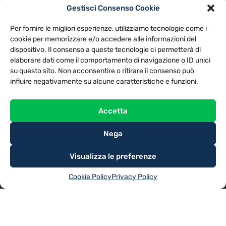
Gestisci Consenso Cookie
PRIVACY POLICY
COOKIE POLICY
Per fornire le migliori esperienze, utilizziamo tecnologie come i
NOTE LEGALI
CONTATTACI
PREFERENZE
cookie per memorizzare e/o accedere alle informazioni del
dispositivo. Il consenso a queste tecnologie ci permetterà di
elaborare dati come il comportamento di navigazione o ID unici
TV LIBERA S.P.A.
Via Monteleonese 95/21 – 51100 Pistoia (PT)
su questo sito. Non acconsentire o ritirare il consenso può
Tel. 0573.9136 / Fax 0573.913615
influire negativamente su alcune caratteristiche e funzioni.
Accetta
Nega
Visualizza le preferenze
Cookie Policy
Privacy Policy
@2025
TV LIBERA S.P.A.
– Tutti i diritti riservati. Powered by