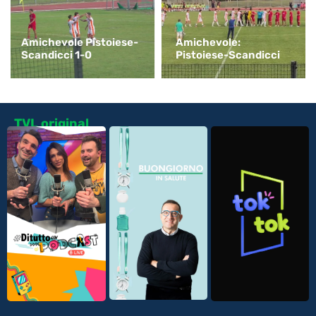
Amichevole Pistoiese-
Amichevole:
Scandicci 1-0
Pistoiese-Scandicci
TVL original