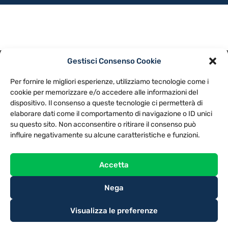
Gestisci Consenso Cookie
PRIVACY POLICY
COOKIE POLICY
Per fornire le migliori esperienze, utilizziamo tecnologie come i
NOTE LEGALI
CONTATTACI
PREFERENZE
cookie per memorizzare e/o accedere alle informazioni del
dispositivo. Il consenso a queste tecnologie ci permetterà di
elaborare dati come il comportamento di navigazione o ID unici
TV LIBERA S.P.A.
Via Monteleonese 95/21 – 51100 Pistoia (PT)
su questo sito. Non acconsentire o ritirare il consenso può
Tel. 0573.9136 / Fax 0573.913615
influire negativamente su alcune caratteristiche e funzioni.
Accetta
Nega
Visualizza le preferenze