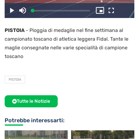
il
Caricato
:
Play
Disattiva
Picture-
Schermo
2.70%
l’audio
in-
intero
Picture
PISTOIA
-
Pioggia di medaglie nel fine settimana al
video
campionato toscano di atletica leggera Fidal. Tante le
maglie consegnate nelle varie specialità di campione
toscano
PISTOIA
Tutte le Notizie
Potrebbe interessarti: