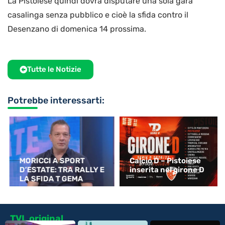
La Pistoiese quindi dovrà disputare una sola gara
casalinga senza pubblico e cioè la sfida contro il
Desenzano di domenica 14 prossima.
Tutte le Notizie
Potrebbe interessarti:
MORICCI A SPORT
Calcio D – Pistoiese
D’ESTATE: TRA RALLY E
inserita nel girone D
LA SFIDA T GEMA
TVL original