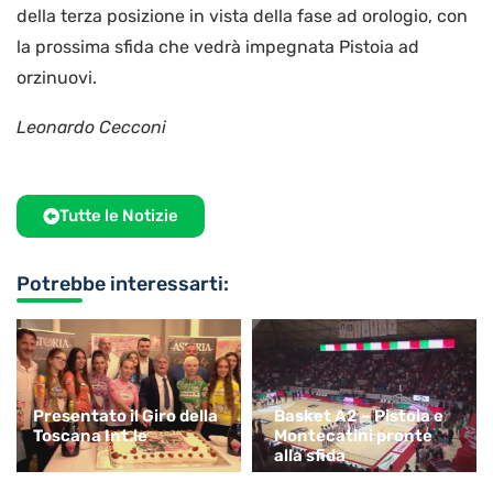
della terza posizione in vista della fase ad orologio, con
la prossima sfida che vedrà impegnata Pistoia ad
orzinuovi.
Leonardo Cecconi
Tutte le Notizie
Potrebbe interessarti:
Presentato il Giro della
Basket A2 – Pistoia e
Toscana Int.le
Montecatini pronte
alla sfida