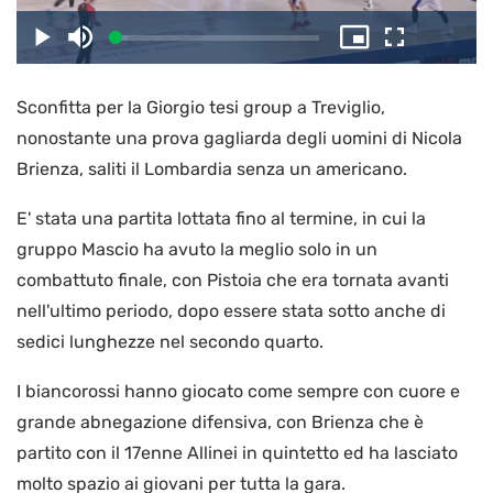
il
Caricato
:
Play
Disattiva
Picture-
Schermo
5.77%
l’audio
in-
intero
Picture
Sconfitta per la Giorgio tesi group a Treviglio,
video
nonostante una prova gagliarda degli uomini di Nicola
Brienza, saliti il Lombardia senza un americano.
E' stata una partita lottata fino al termine, in cui la
gruppo Mascio ha avuto la meglio solo in un
combattuto finale, con Pistoia che era tornata avanti
nell'ultimo periodo, dopo essere stata sotto anche di
sedici lunghezze nel secondo quarto.
I biancorossi hanno giocato come sempre con cuore e
grande abnegazione difensiva, con Brienza che è
partito con il 17enne Allinei in quintetto ed ha lasciato
molto spazio ai giovani per tutta la gara.