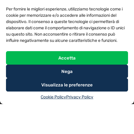
PRIVACY POLICY
COOKIE POLICY
Per fornire le migliori esperienze, utilizziamo tecnologie come i
NOTE LEGALI
CONTATTACI
PREFERENZE
cookie per memorizzare e/o accedere alle informazioni del
dispositivo. Il consenso a queste tecnologie ci permetterà di
elaborare dati come il comportamento di navigazione o ID unici
TV LIBERA S.P.A.
Via Monteleonese 95/21 – 51100 Pistoia (PT)
su questo sito. Non acconsentire o ritirare il consenso può
Tel. 0573.9136 / Fax 0573.913615
influire negativamente su alcune caratteristiche e funzioni.
Accetta
Nega
Visualizza le preferenze
Cookie Policy
Privacy Policy
@2025
TV LIBERA S.P.A.
– Tutti i diritti riservati. Powered by
Rubidia