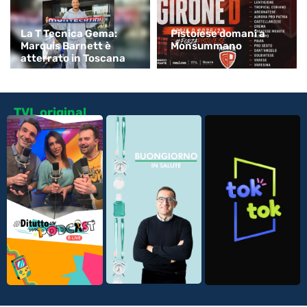
La T Tecnica Gema:
Pistoiese domani a
Marquis Barnett è
Monsummano
atterrato in Toscana
TVL original