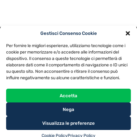
Gestisci Consenso Cookie
PRIVACY POLICY
COOKIE POLICY
Per fornire le migliori esperienze, utilizziamo tecnologie come i
NOTE LEGALI
CONTATTACI
PREFERENZE
cookie per memorizzare e/o accedere alle informazioni del
dispositivo. Il consenso a queste tecnologie ci permetterà di
elaborare dati come il comportamento di navigazione o ID unici
TV LIBERA S.P.A.
Via Monteleonese 95/21 – 51100 Pistoia (PT)
su questo sito. Non acconsentire o ritirare il consenso può
Tel. 0573.9136 / Fax 0573.913615
influire negativamente su alcune caratteristiche e funzioni.
Accetta
Nega
Visualizza le preferenze
Cookie Policy
Privacy Policy