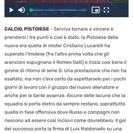
il
Caricato
:
Play
Disattiva
Picture-
Schermo
2.48%
l’audio
in-
intero
Picture
CALCIO, PISTOIESE
-
Serviva tornare a vincere e
video
prendersi i tre punti e così è stato. la Pistoiese della
nuova era quella di mister Cristiano Lucarelli ha
superato l’Imolese (fra l’altro prima volta che gli
arancioni espugnano il Romeo Galli) e inizia così bene il
girone di ritorno di serie D. Una prestazione che non ha
esaltato, ma non c’era certo da aspettarselo per i pochi
giorni di lavoro con il gruppo del nuovo allenatore e
anche per le tante assenze. Alcune delle lacune che la
squadra si porta dietro da sempre restano, soprattutto
quella in fase offensiva dove Russo e compagni non
riescono ad essere così incisivi come dovrebbero. Il gol
del successo porta la firma di Luis Maldonado su una