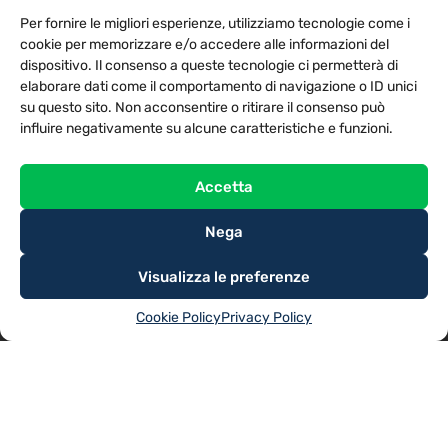
PRIVACY POLICY
COOKIE POLICY
Per fornire le migliori esperienze, utilizziamo tecnologie come i
NOTE LEGALI
CONTATTACI
PREFERENZE
cookie per memorizzare e/o accedere alle informazioni del
dispositivo. Il consenso a queste tecnologie ci permetterà di
elaborare dati come il comportamento di navigazione o ID unici
TV LIBERA S.P.A.
Via Monteleonese 95/21 – 51100 Pistoia (PT)
su questo sito. Non acconsentire o ritirare il consenso può
Tel. 0573.9136 / Fax 0573.913615
influire negativamente su alcune caratteristiche e funzioni.
Accetta
Nega
Visualizza le preferenze
Cookie Policy
Privacy Policy
@2025
TV LIBERA S.P.A.
– Tutti i diritti riservati. Powered by
Rubidia