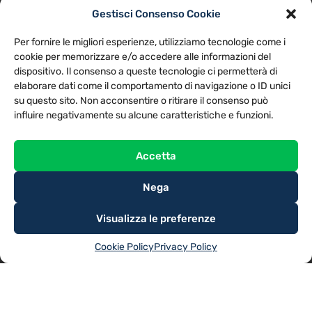
Gestisci Consenso Cookie
PRIVACY POLICY
COOKIE POLICY
Per fornire le migliori esperienze, utilizziamo tecnologie come i
NOTE LEGALI
CONTATTACI
PREFERENZE
cookie per memorizzare e/o accedere alle informazioni del
dispositivo. Il consenso a queste tecnologie ci permetterà di
elaborare dati come il comportamento di navigazione o ID unici
TV LIBERA S.P.A.
Via Monteleonese 95/21 – 51100 Pistoia (PT)
su questo sito. Non acconsentire o ritirare il consenso può
Tel. 0573.9136 / Fax 0573.913615
influire negativamente su alcune caratteristiche e funzioni.
Accetta
Nega
Visualizza le preferenze
Cookie Policy
Privacy Policy
@2025
TV LIBERA S.P.A.
– Tutti i diritti riservati. Powered by