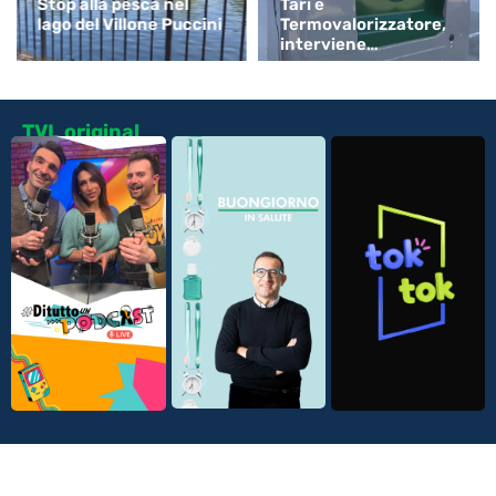
Stop alla pesca nel
Tari e
lago del Villone Puccini
Termovalorizzatore,
interviene
Confartigianato
TVL original