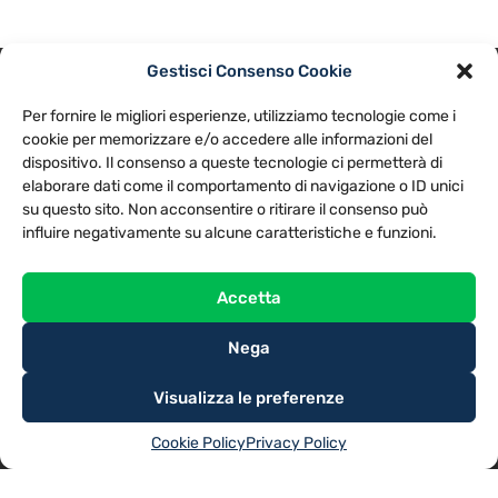
Gestisci Consenso Cookie
PRIVACY POLICY
COOKIE POLICY
Per fornire le migliori esperienze, utilizziamo tecnologie come i
NOTE LEGALI
CONTATTACI
PREFERENZE
cookie per memorizzare e/o accedere alle informazioni del
dispositivo. Il consenso a queste tecnologie ci permetterà di
elaborare dati come il comportamento di navigazione o ID unici
TV LIBERA S.P.A.
Via Monteleonese 95/21 – 51100 Pistoia (PT)
su questo sito. Non acconsentire o ritirare il consenso può
Tel. 0573.9136 / Fax 0573.913615
influire negativamente su alcune caratteristiche e funzioni.
Accetta
Nega
Visualizza le preferenze
Cookie Policy
Privacy Policy