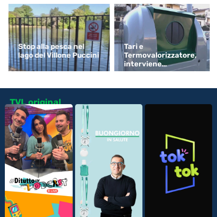
Stop alla pesca nel
Tari e
lago del Villone Puccini
Termovalorizzatore,
interviene
Confartigianato
TVL original