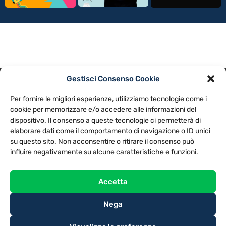
Gestisci Consenso Cookie
PRIVACY POLICY
COOKIE POLICY
Per fornire le migliori esperienze, utilizziamo tecnologie come i
NOTE LEGALI
CONTATTACI
PREFERENZE
cookie per memorizzare e/o accedere alle informazioni del
dispositivo. Il consenso a queste tecnologie ci permetterà di
elaborare dati come il comportamento di navigazione o ID unici
TV LIBERA S.P.A.
Via Monteleonese 95/21 – 51100 Pistoia (PT)
su questo sito. Non acconsentire o ritirare il consenso può
Tel. 0573.9136 / Fax 0573.913615
influire negativamente su alcune caratteristiche e funzioni.
Accetta
Nega